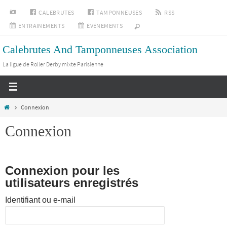
Passer
INSTAGRAM
CALEBRUTES
TAMPONNEUSES
RSS
vers
ENTRAINEMENTS
ÉVÉNEMENTS
le
Calebrutes And Tamponneuses Association
contenu
La ligue de Roller Derby mixte Parisienne
Home
Connexion
Connexion
Connexion pour les
utilisateurs enregistrés
Identifiant ou e-mail