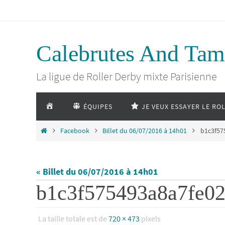
Passer
vers
Calebrutes And Tam
le
La ligue de Roller Derby mixte Parisienne
contenu
Passer
ACCUEIL
ÉQUIPES
JE VEUX ESSAYER LE RO
vers
le
Home
Facebook
Billet du 06/07/2016 à 14h01
b1c3f57
contenu
« Billet du 06/07/2016 à 14h01
b1c3f575493a8a7fe0
La taille totale est de
720 × 473
pixels