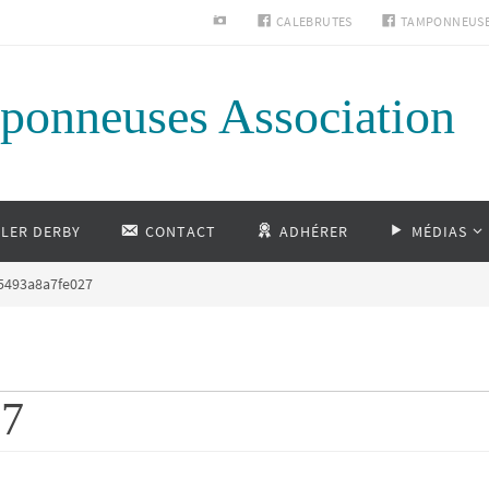
INSTAGRAM
CALEBRUTES
TAMPONNEUS
ponneuses Association
LLER DERBY
CONTACT
ADHÉRER
MÉDIAS
5493a8a7fe027
27