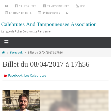
Passer
INSTAGRAM
CALEBRUTES
TAMPONNEUSES
RSS
vers
ENTRAINEMENTS
ÉVÉNEMENTS
le
Calebrutes And Tamponneuses Association
contenu
La ligue de Roller Derby mixte Parisienne
Home
Facebook
Billet du 08/04/2017 à 17h56
Billet du 08/04/2017 à 17h56
,
Facebook
Les Calebrutes