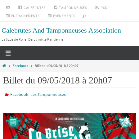
Passer
INSTAGRAM
CALEBRUTES
TAMPONNEUSES
RSS
vers
ENTRAINEMENTS
ÉVÉNEMENTS
le
Calebrutes And Tamponneuses Association
contenu
La ligue de Roller Derby mixte Parisienne
Home
Facebook
Billet du 09/05/2018 à 20h07
Billet du 09/05/2018 à 20h07
,
Facebook
Les Tamponneuses