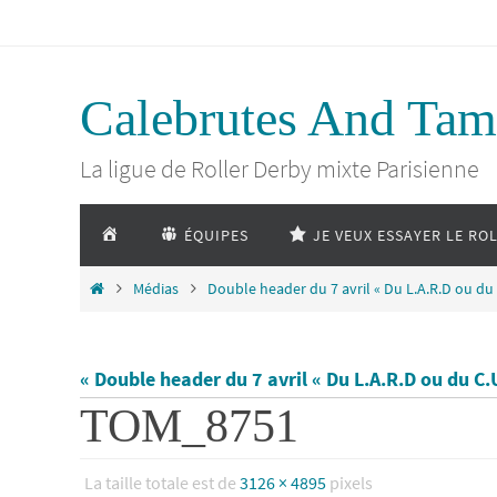
Passer
vers
Calebrutes And Tam
le
La ligue de Roller Derby mixte Parisienne
contenu
Passer
ACCUEIL
ÉQUIPES
JE VEUX ESSAYER LE RO
vers
le
Home
Médias
Double header du 7 avril « Du L.A.R.D ou du 
contenu
« Double header du 7 avril « Du L.A.R.D ou du C.
TOM_8751
La taille totale est de
3126 × 4895
pixels