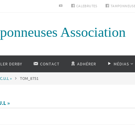
INSTAGRAM
CALEBRUTES
TAMPONNEUS
ponneuses Association
LLER DERBY
CONTACT
ADHÉRER
MÉDIAS
C.U.L »
TOM_8751
U.L »