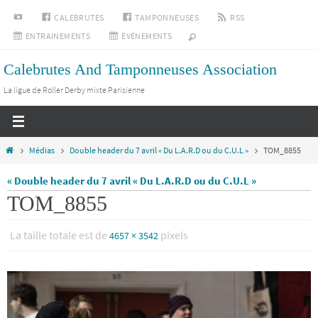
Passer
INSTAGRAM
CALEBRUTES
TAMPONNEUSES
RSS
vers
ENTRAINEMENTS
ÉVÉNEMENTS
le
Calebrutes And Tamponneuses Association
contenu
La ligue de Roller Derby mixte Parisienne
Home
Médias
Double header du 7 avril « Du L.A.R.D ou du C.U.L »
TOM_8855
« Double header du 7 avril « Du L.A.R.D ou du C.U.L »
TOM_8855
La taille totale est de
pixels
4657 × 3542