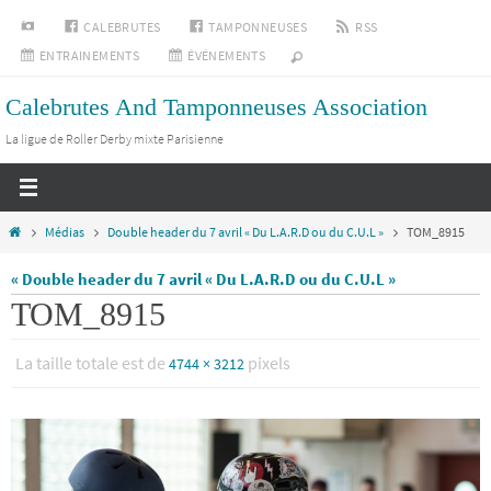
Passer
INSTAGRAM
CALEBRUTES
TAMPONNEUSES
RSS
vers
ENTRAINEMENTS
ÉVÉNEMENTS
le
Calebrutes And Tamponneuses Association
contenu
La ligue de Roller Derby mixte Parisienne
Home
Médias
Double header du 7 avril « Du L.A.R.D ou du C.U.L »
TOM_8915
« Double header du 7 avril « Du L.A.R.D ou du C.U.L »
TOM_8915
La taille totale est de
pixels
4744 × 3212