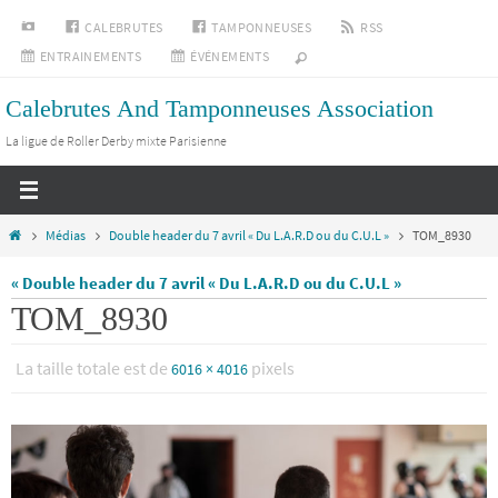
Passer
INSTAGRAM
CALEBRUTES
TAMPONNEUSES
RSS
vers
ENTRAINEMENTS
ÉVÉNEMENTS
le
Calebrutes And Tamponneuses Association
contenu
La ligue de Roller Derby mixte Parisienne
Home
Médias
Double header du 7 avril « Du L.A.R.D ou du C.U.L »
TOM_8930
« Double header du 7 avril « Du L.A.R.D ou du C.U.L »
TOM_8930
La taille totale est de
pixels
6016 × 4016