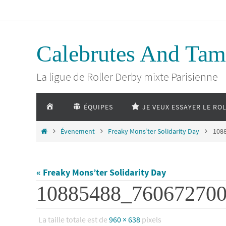
Passer
vers
Calebrutes And Tam
le
La ligue de Roller Derby mixte Parisienne
contenu
Passer
ACCUEIL
ÉQUIPES
JE VEUX ESSAYER LE RO
vers
le
Home
Évenement
Freaky Mons’ter Solidarity Day
108
contenu
« Freaky Mons’ter Solidarity Day
10885488_76067270
La taille totale est de
960 × 638
pixels