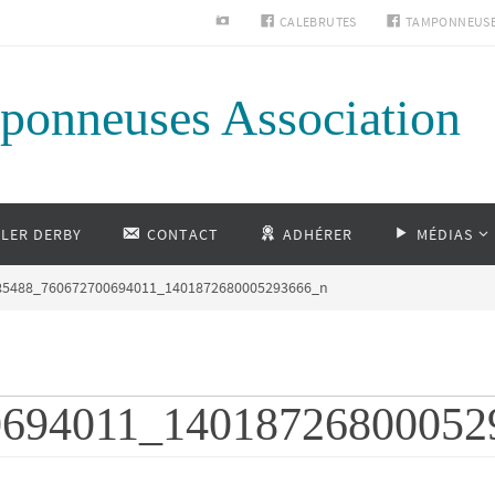
INSTAGRAM
CALEBRUTES
TAMPONNEUS
ponneuses Association
LLER DERBY
CONTACT
ADHÉRER
MÉDIAS
85488_760672700694011_1401872680005293666_n
0694011_14018726800052