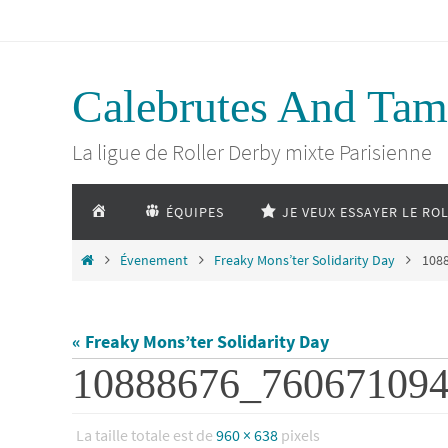
Passer
vers
Calebrutes And Tam
le
La ligue de Roller Derby mixte Parisienne
contenu
Passer
ACCUEIL
ÉQUIPES
JE VEUX ESSAYER LE RO
vers
le
Home
Évenement
Freaky Mons’ter Solidarity Day
108
contenu
« Freaky Mons’ter Solidarity Day
10888676_76067109
La taille totale est de
960 × 638
pixels