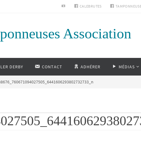
INSTAGRAM
CALEBRUTES
TAMPONNEUS
ponneuses Association
LLER DERBY
CONTACT
ADHÉRER
MÉDIAS
88676_760671094027505_6441606293802732733_n
4027505_64416062938027