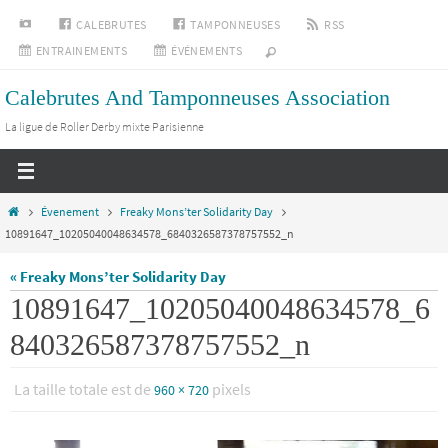
Passer
INSTAGRAM
CALEBRUTES
TAMPONNEUSES
RSS
vers
ENTRAINEMENTS
ÉVÉNEMENTS
le
Calebrutes And Tamponneuses Association
contenu
La ligue de Roller Derby mixte Parisienne
Home
Évenement
Freaky Mons’ter Solidarity Day
10891647_10205040048634578_6840326587378757552_n
« Freaky Mons’ter Solidarity Day
10891647_10205040048634578_6
840326587378757552_n
La taille totale est de
pixels
960 × 720