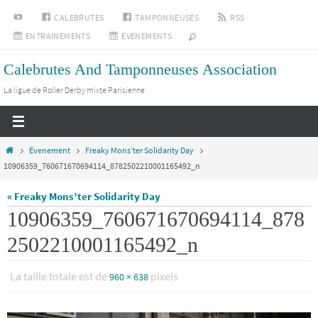
Passer
INSTAGRAM
CALEBRUTES
TAMPONNEUSES
RSS
vers
ENTRAINEMENTS
ÉVÉNEMENTS
le
Calebrutes And Tamponneuses Association
contenu
La ligue de Roller Derby mixte Parisienne
Home
Évenement
Freaky Mons’ter Solidarity Day
10906359_760671670694114_8782502210001165492_n
« Freaky Mons’ter Solidarity Day
10906359_760671670694114_878
2502210001165492_n
La taille totale est de
pixels
960 × 638