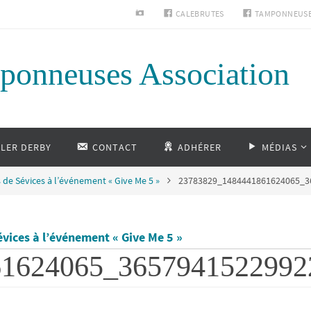
INSTAGRAM
CALEBRUTES
TAMPONNEUS
ponneuses Association
LLER DERBY
CONTACT
ADHÉRER
MÉDIAS
 de Sévices à l’événement « Give Me 5 »
23783829_1484441861624065_3
vices à l’événement « Give Me 5 »
61624065_3657941522992