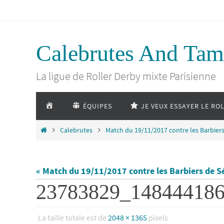
Passer
vers
Calebrutes And Tam
le
La ligue de Roller Derby mixte Parisienne
contenu
Passer
ACCUEIL
ÉQUIPES
JE VEUX ESSAYER LE RO
vers
le
Home
Calebrutes
Match du 19/11/2017 contre les Barbiers
contenu
« Match du 19/11/2017 contre les Barbiers de Sé
23783829_14844418
La taille totale est de
2048 × 1365
pixels