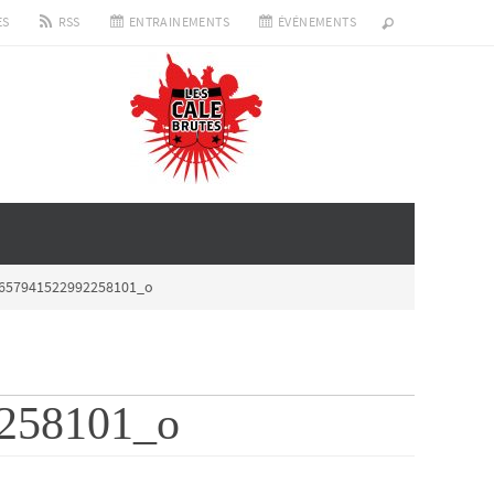
ES
RSS
ENTRAINEMENTS
ÉVÉNEMENTS
657941522992258101_o
258101_o