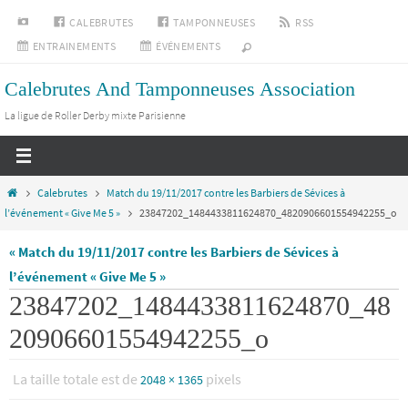
Passer
INSTAGRAM
CALEBRUTES
TAMPONNEUSES
RSS
vers
ENTRAINEMENTS
ÉVÉNEMENTS
le
Calebrutes And Tamponneuses Association
contenu
La ligue de Roller Derby mixte Parisienne
Home
Calebrutes
Match du 19/11/2017 contre les Barbiers de Sévices à
l’événement « Give Me 5 »
23847202_1484433811624870_4820906601554942255_o
« Match du 19/11/2017 contre les Barbiers de Sévices à
l’événement « Give Me 5 »
23847202_1484433811624870_48
20906601554942255_o
La taille totale est de
pixels
2048 × 1365