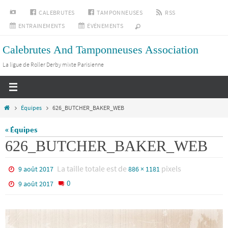
Passer
INSTAGRAM
CALEBRUTES
TAMPONNEUSES
RSS
vers
ENTRAINEMENTS
ÉVÉNEMENTS
le
Calebrutes And Tamponneuses Association
contenu
La ligue de Roller Derby mixte Parisienne
Home
Équipes
626_BUTCHER_BAKER_WEB
« Équipes
626_BUTCHER_BAKER_WEB
La taille totale est de
pixels
9 août 2017
886 × 1181
0
9 août 2017