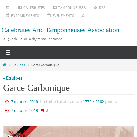
Passer
INSTAGRAM
CALEBRUTES
TAMPONNEUSES
RSS
vers
ENTRAINEMENTS
ÉVÉNEMENTS
le
Calebrutes And Tamponneuses Association
contenu
La ligue de Roller Derby mixte Parisienne
Home
Équipes
Garce Carbonique
« Équipes
Garce Carbonique
La taille totale est de
pixels
7 octobre 2018
1772 × 2362
0
7 octobre 2018