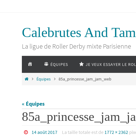
Passer
vers
Calebrutes And Tam
le
La ligue de Roller Derby mixte Parisienne
contenu
Passer
ACCUEIL
ÉQUIPES
JE VEUX ESSAYER LE RO
vers
le
Home
Équipes
85a_princesse_jam_jam_web
contenu
« Équipes
85a_princesse_jam_
14 août 2017
La taille totale est de
1772 × 2362
pix