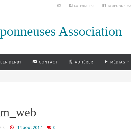
INSTAGRAM
CALEBRUTES
TAMPONNEUS
ponneuses Association
LLER DERBY
CONTACT
ADHÉRER
MÉDIAS
jam_web
els
14 août 2017
0