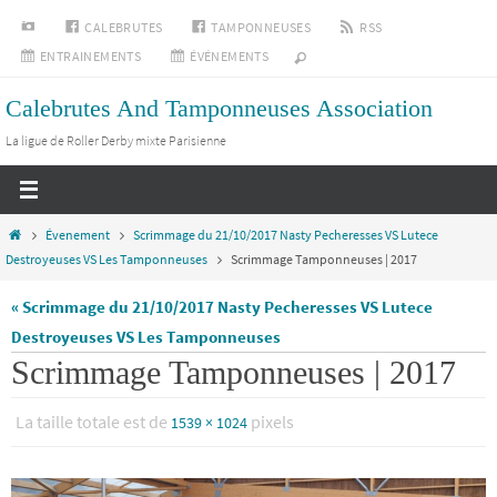
Passer
INSTAGRAM
CALEBRUTES
TAMPONNEUSES
RSS
vers
ENTRAINEMENTS
ÉVÉNEMENTS
le
Calebrutes And Tamponneuses Association
contenu
La ligue de Roller Derby mixte Parisienne
Home
Évenement
Scrimmage du 21/10/2017 Nasty Pecheresses VS Lutece
Destroyeuses VS Les Tamponneuses
Scrimmage Tamponneuses | 2017
« Scrimmage du 21/10/2017 Nasty Pecheresses VS Lutece
Destroyeuses VS Les Tamponneuses
Scrimmage Tamponneuses | 2017
La taille totale est de
pixels
1539 × 1024