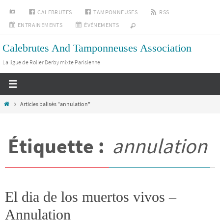
Passer
INSTAGRAM
CALEBRUTES
TAMPONNEUSES
RSS
vers
ENTRAINEMENTS
ÉVÉNEMENTS
le
Calebrutes And Tamponneuses Association
contenu
La ligue de Roller Derby mixte Parisienne
Home
Articles balisés "annulation"
Étiquette :
annulation
El dia de los muertos vivos –
Annulation