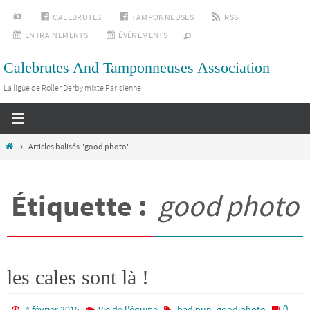
Passer
INSTAGRAM
CALEBRUTES
TAMPONNEUSES
RSS
vers
ENTRAINEMENTS
ÉVÉNEMENTS
le
Calebrutes And Tamponneuses Association
contenu
La ligue de Roller Derby mixte Parisienne
Home
Articles balisés "good photo"
Étiquette :
good photo
les cales sont là !
,
0
4 février 2015
Vie de l'équipe
bad pun
good photo