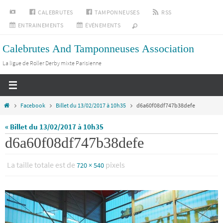
Passer
INSTAGRAM
CALEBRUTES
TAMPONNEUSES
RSS
vers
ENTRAINEMENTS
ÉVÉNEMENTS
le
Calebrutes And Tamponneuses Association
contenu
La ligue de Roller Derby mixte Parisienne
Home
Facebook
Billet du 13/02/2017 à 10h35
d6a60f08df747b38defe
« Billet du 13/02/2017 à 10h35
d6a60f08df747b38defe
La taille totale est de
pixels
720 × 540